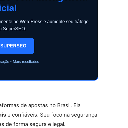
icial
camente no WordPress e aumente seu tráfego
 o SuperSEO.
 SUPERSEO
mação • Mais resultados
aformas de apostas no Brasil. Ela
ais
e confiáveis. Seu foco na segurança
as de forma segura e legal.