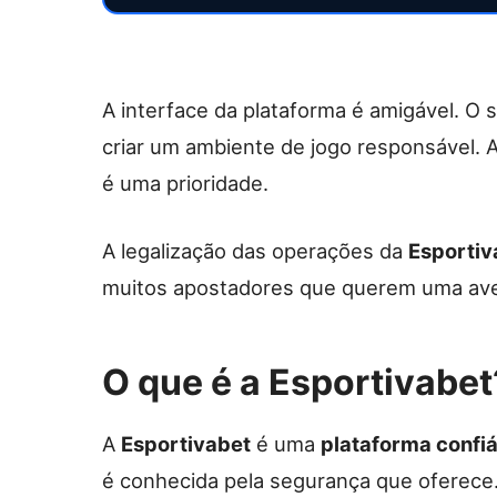
A interface da plataforma é amigável. O s
criar um ambiente de jogo responsável. 
é uma prioridade.
A legalização das operações da
Esportiv
muitos apostadores que querem uma av
O que é a Esportivabet
A
Esportivabet
é uma
plataforma confiá
é conhecida pela segurança que oferece