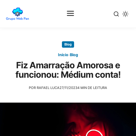
Pular
para
Blog
o
conteúdo
›
Início
Blog
principal
Fiz Amarração Amorosa e
funcionou: Médium conta!
POR RAFAEL LUCA
27/11/2023
4 MIN DE LEITURA