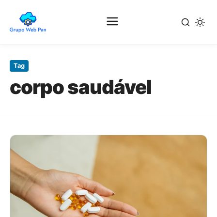
Pular
para
Tag
o
corpo saudável
conteúdo
principal