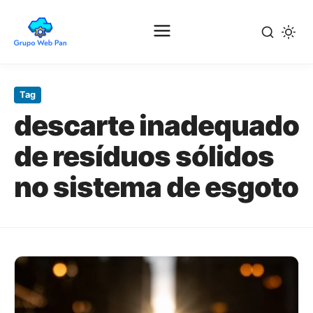
Pular
para
Tag
o
descarte inadequado
conteúdo
principal
de resíduos sólidos
no sistema de esgoto