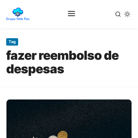
Pular
para
Tag
o
fazer reembolso de
conteúdo
principal
despesas