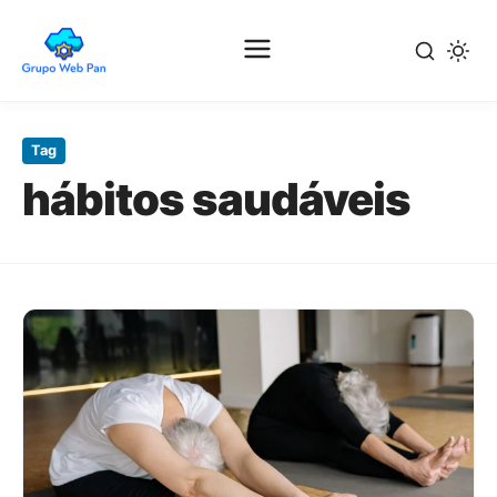
Pular
para
Tag
o
hábitos saudáveis
conteúdo
principal