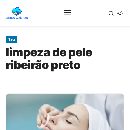
Pular
para
Tag
o
limpeza de pele
conteúdo
principal
ribeirão preto