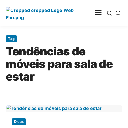
Pular
para
Tag
o
Tendências de
conteúdo
principal
móveis para sala de
estar
Dicas