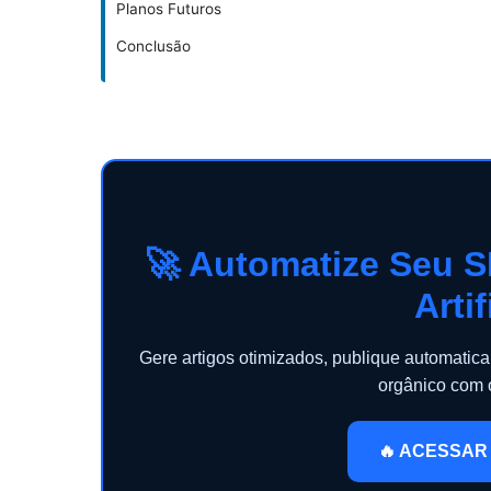
Planos Futuros
Conclusão
🚀 Automatize Seu S
Artif
Gere artigos otimizados, publique automati
orgânico com
🔥 ACESSAR