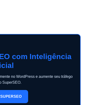
EO com Inteligência
icial
camente no WordPress e aumente seu tráfego
 o SuperSEO.
 SUPERSEO