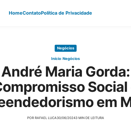
Home
Contato
Política de Privacidade
Negócios
›
Início
Negócios
André Maria Gorda:
ompromisso Social
eendedorismo em M
POR RAFAEL LUCA
30/06/2024
3 MIN DE LEITURA