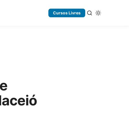
Cursos Livres
 e
aceió