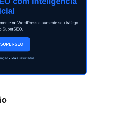
EO com Inteligência
icial
camente no WordPress e aumente seu tráfego
 o SuperSEO.
 SUPERSEO
mação • Mais resultados
ão