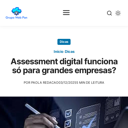
Pular
para
Dicas
o
conteúdo
›
Início
Dicas
principal
Assessment digital funciona
só para grandes empresas?
POR PAOLA REDACAO
03/12/2025
5 MIN DE LEITURA