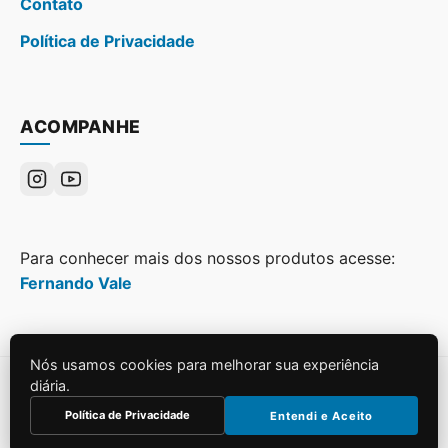
Contato
Política de Privacidade
ACOMPANHE
Para conhecer mais dos nossos produtos acesse:
Fernando Vale
Nós usamos cookies para melhorar sua experiência
diária.
© 2026
Grupo Web Pan
. Todos os direitos reservados.
Política de Privacidade
Entendi e Aceito
Construído para SEO e Performance.