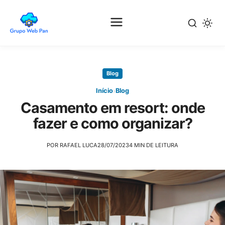
Pular
para
Blog
o
conteúdo
›
Início
Blog
principal
Casamento em resort: onde
fazer e como organizar?
POR RAFAEL LUCA
28/07/2023
4 MIN DE LEITURA