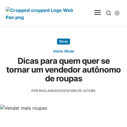
Pular
para
Dicas
o
conteúdo
›
Início
Dicas
principal
Dicas para quem quer se
tornar um vendedor autônomo
de roupas
POR PAOLA
06/03/2020
4 MIN DE LEITURA