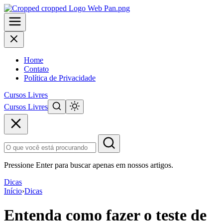
Home
Contato
Política de Privacidade
Cursos Livres
Cursos Livres
Pular
para
o
conteúdo
principal
Pressione Enter para buscar apenas em nossos artigos.
Dicas
Início
›
Dicas
Entenda como fazer o teste de