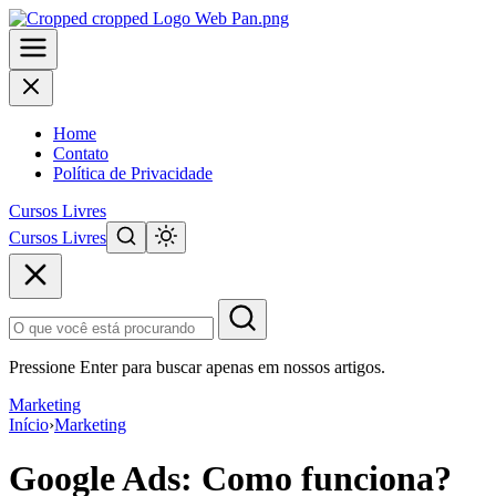
Home
Contato
Política de Privacidade
Cursos Livres
Cursos Livres
Pular
para
o
conteúdo
principal
Pressione Enter para buscar apenas em nossos artigos.
Marketing
Início
›
Marketing
Google Ads: Como funciona?