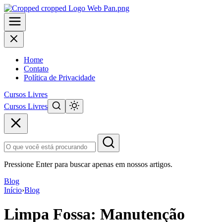
Home
Contato
Política de Privacidade
Cursos Livres
Cursos Livres
Pular
para
o
conteúdo
principal
Pressione Enter para buscar apenas em nossos artigos.
Blog
Início
›
Blog
Limpa Fossa: Manutenção