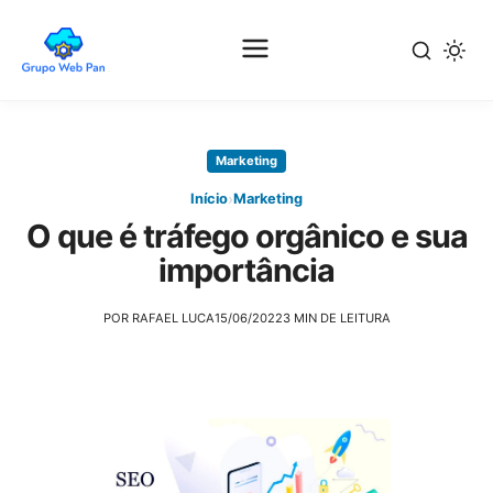
Pular
para
Marketing
o
conteúdo
›
Início
Marketing
principal
O que é tráfego orgânico e sua
importância
POR RAFAEL LUCA
15/06/2022
3 MIN DE LEITURA