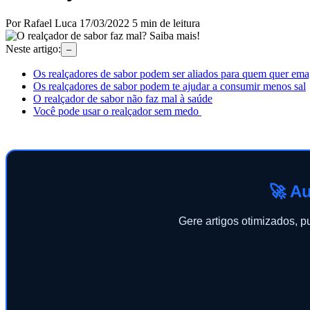
Por Rafael Luca
17/03/2022
5 min de leitura
Neste artigo:
–
Os realçadores de sabor podem ser aliados para quem quer ema
Os realçadores de sabor podem te ajudar a consumir menos sal
O realçador de sabor não faz mal à saúde
Você pode usar o realçador sem medo
🚀 Au
Gere artigos otimizados, 