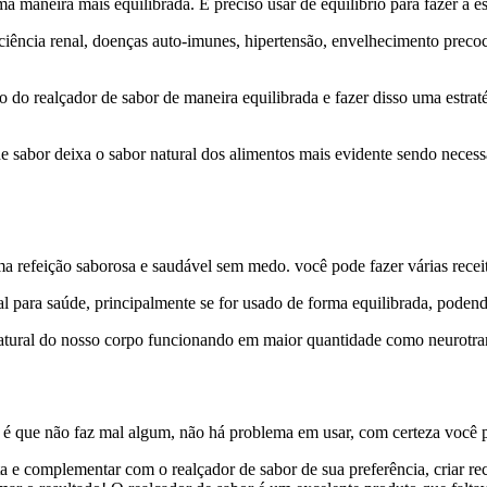
 maneira mais equilibrada. É preciso usar de equilíbrio para fazer a e
ciência renal, doenças auto-imunes, hipertensão, envelhecimento preco
o realçador de sabor de maneira equilibrada e fazer disso uma estraté
de sabor deixa o sabor natural dos alimentos mais evidente sendo neces
uma refeição saborosa e saudável sem medo. você pode fazer várias recei
 para saúde, principalmente se for usado de forma equilibrada, poden
tural do nosso corpo funcionando em maior quantidade como neurotran
e é que não faz mal algum, não há problema em usar, com certeza você
 e complementar com o realçador de sabor de sua preferência, criar rec