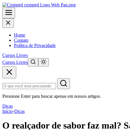
Home
Contato
Política de Privacidade
Cursos Livres
Cursos Livres
Pular
para
o
conteúdo
principal
Pressione Enter para buscar apenas em nossos artigos.
Dicas
Início
›
Dicas
O realçador de sabor faz mal? S