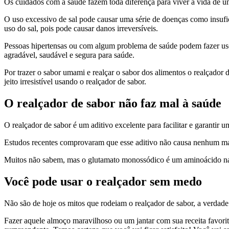
Os cuidados com a saúde fazem toda diferença para viver a vida de uma
O uso excessivo de sal pode causar uma série de doenças como insufi
uso do sal, pois pode causar danos irreversíveis.
Pessoas hipertensas ou com algum problema de saúde podem fazer uso d
agradável, saudável e segura para saúde.
Por trazer o sabor umami e realçar o sabor dos alimentos o realçador 
jeito irresistível usando o realçador de sabor.
O realçador de sabor não faz mal à saúde
O realçador de sabor é um aditivo excelente para facilitar e garantir 
Estudos recentes comprovaram que esse aditivo não causa nenhum mal
Muitos não sabem, mas o glutamato monossódico é um aminoácido na
Você pode usar o realçador sem medo
Não são de hoje os mitos que rodeiam o realçador de sabor, a verdad
Fazer aquele almoço maravilhoso ou um jantar com sua receita favorita