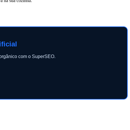
va na sua cozinha.
ficial
o orgânico com o SuperSEO.