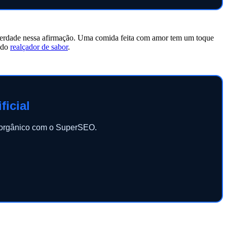
há verdade nessa afirmação. Uma comida feita com amor tem um toque
o do
realçador de sabor
.
ficial
o orgânico com o SuperSEO.