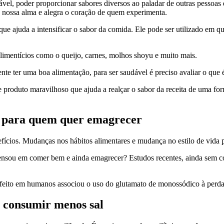
ável, poder proporcionar sabores diversos ao paladar de outras pessoas e
 nossa alma e alegra o coração de quem experimenta.
 ajuda a intensificar o sabor da comida. Ele pode ser utilizado em qua
limentícios como o queijo, carnes, molhos shoyu e muito mais.
nte ter uma boa alimentação, para ser saudável é preciso avaliar o que
e produto maravilhoso que ajuda a realçar o sabor da receita de uma f
s para quem quer emagrecer
efícios. Mudanças nos hábitos alimentares e mudança no estilo de vida
á pensou em comer bem e ainda emagrecer? Estudos recentes, ainda sem
ito em humanos associou o uso do glutamato de monossódico à perda d
a consumir menos sal