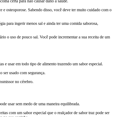
scolha certa para não causar dano à saúde.
ce e osteoporose. Sabendo disso, você deve ter muito cuidado com o
gia para ingerir menos sal e ainda ter uma comida saborosa,
sário o uso de pouco sal. Você pode incrementar a sua receita de um
tas e usar em todo tipo de alimento trazendo um sabor especial.
do ser usado com segurança.
smissor no cérebro.
 pode usar sem medo de uma maneira equilibrada.
eitas com um sabor especial que o realçador de sabor traz pode ser