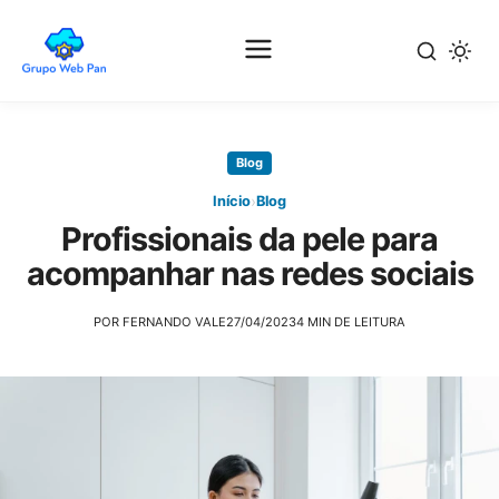
Pular
para
Blog
o
conteúdo
›
Início
Blog
principal
Profissionais da pele para
acompanhar nas redes sociais
POR FERNANDO VALE
27/04/2023
4 MIN DE LEITURA