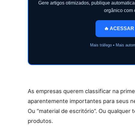
Gere artigos otimizados, publique automati
orgânico com
🔥 ACESSAR
Mais tráfego • Mais auto
As empresas querem classificar na prime
aparentemente importantes para seus ne
Ou “material de escritório”. Ou qualquer
produtos.