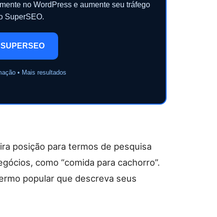
camente no WordPress e aumente seu tráfego
 o SuperSEO.
 SUPERSEO
mação • Mais resultados
ira posição para termos de pesquisa
gócios, como “comida para cachorro”.
 termo popular que descreva seus