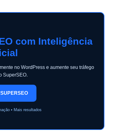
EO com Inteligência
icial
camente no WordPress e aumente seu tráfego
 o SuperSEO.
 SUPERSEO
mação • Mais resultados