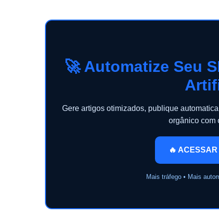
🚀 Automatize Seu S
Artif
Gere artigos otimizados, publique automati
orgânico com
🔥 ACESSAR
Mais tráfego • Mais auto