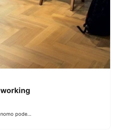
oworking
utônomo pode…