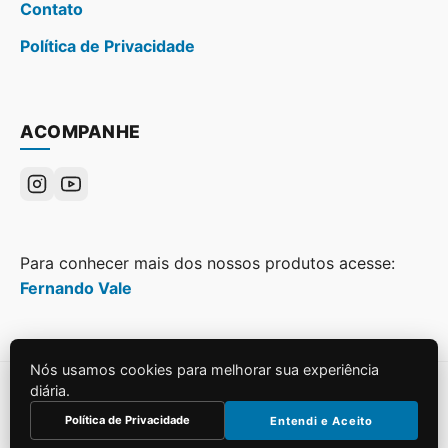
Contato
Política de Privacidade
ACOMPANHE
Para conhecer mais dos nossos produtos acesse:
Fernando Vale
Nós usamos cookies para melhorar sua experiência
diária.
© 2026
Grupo Web Pan
. Todos os direitos reservados.
Política de Privacidade
Entendi e Aceito
Construído para SEO e Performance.