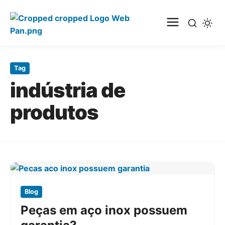
Pular
para
Tag
o
indústria de
conteúdo
principal
produtos
Blog
Peças em aço inox possuem