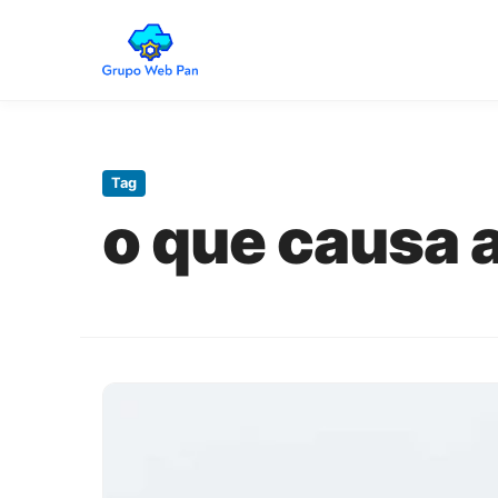
Pular
para
o
Tag
conteúdo
o que causa 
principal