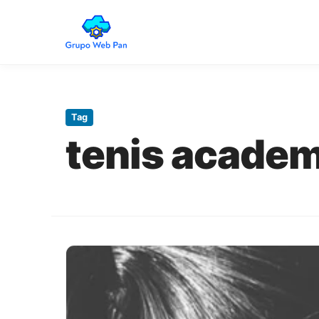
Pular
para
o
Tag
conteúdo
tenis academ
principal