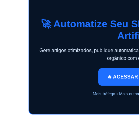
🚀 Automatize Seu S
Artif
Gere artigos otimizados, publique automati
orgânico com
🔥 ACESSAR
Mais tráfego • Mais auto