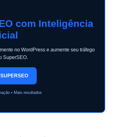
EO com Inteligência
icial
camente no WordPress e aumente seu tráfego
 o SuperSEO.
 SUPERSEO
mação • Mais resultados