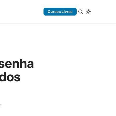
Cursos Livres
 senha
ados
s