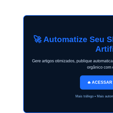
🚀 Automatize Seu S
Artif
Gere artigos otimizados, publique automati
orgânico com
🔥 ACESSAR
Mais tráfego • Mais auto