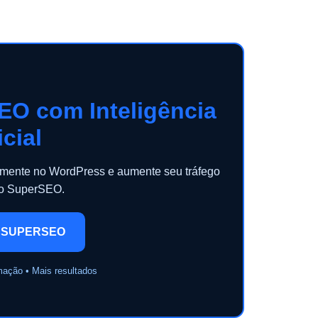
EO com Inteligência
icial
camente no WordPress e aumente seu tráfego
 o SuperSEO.
 SUPERSEO
mação • Mais resultados