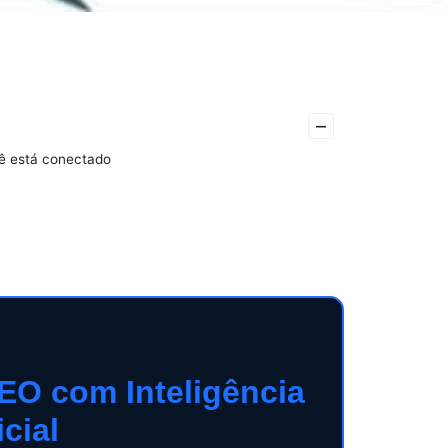
–
cê está conectado
EO com Inteligência
icial