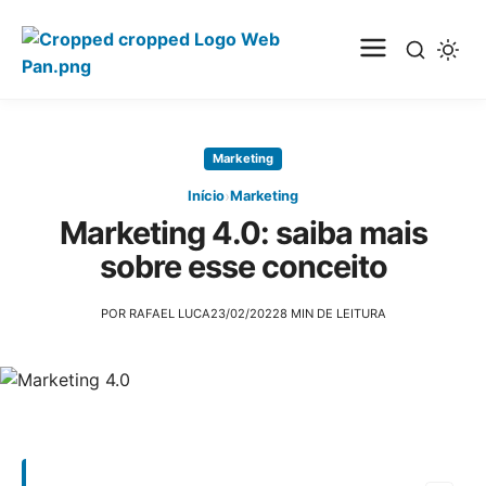
Pular
para
Marketing
o
conteúdo
›
Início
Marketing
principal
Marketing 4.0: saiba mais
sobre esse conceito
POR RAFAEL LUCA
23/02/2022
8 MIN DE LEITURA