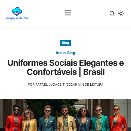
Pular
para
Blog
o
conteúdo
›
Início
Blog
principal
Uniformes Sociais Elegantes e
Confortáveis | Brasil
POR RAFAEL LUCA
02/11/2024
6 MIN DE LEITURA